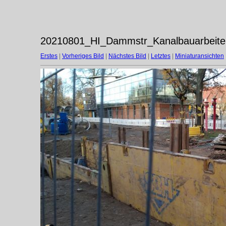
20210801_HI_Dammstr_Kanalbauarbeite
Erstes
|
Vorheriges Bild
|
Nächstes Bild
|
Letztes
|
Miniaturansichten