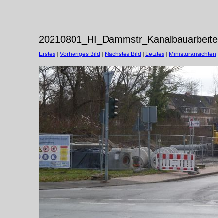
20210801_HI_Dammstr_Kanalbauarbeite
Erstes
|
Vorheriges Bild
|
Nächstes Bild
|
Letztes
|
Miniaturansichten