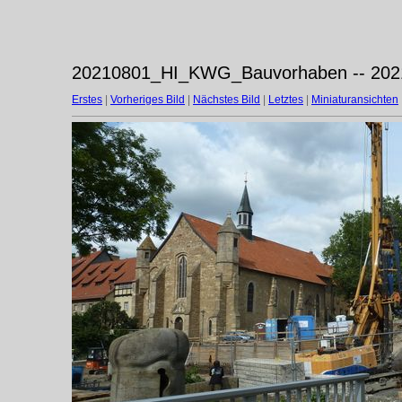
20210801_HI_KWG_Bauvorhaben -- 202
Erstes
|
Vorheriges Bild
|
Nächstes Bild
|
Letztes
|
Miniaturansichten